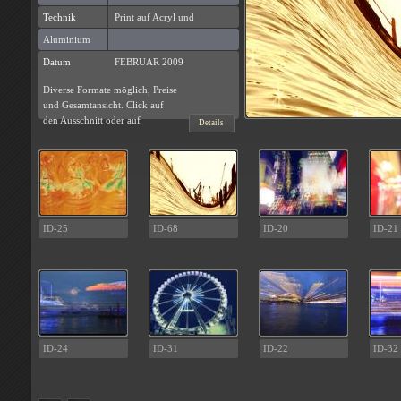
Technik
Print auf Acryl und
Aluminium
Datum
FEBRUAR 2009
Diverse Formate möglich, Preise
und Gesamtansicht. Click auf
den Ausschnitt oder auf
Details
ID-25
ID-68
ID-20
ID-21
ID-24
ID-31
ID-22
ID-32