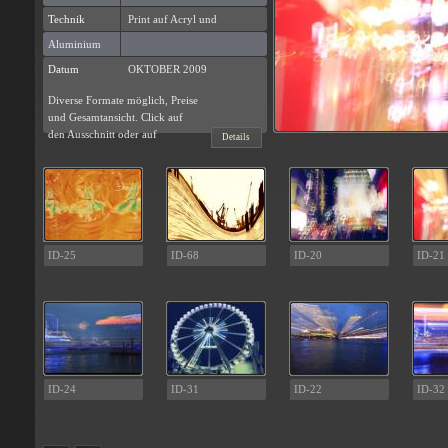
Technik
Print auf Acryl und
Aluminium
Datum
OKTOBER 2009
Diverse Formate möglich, Preise
und Gesamtansicht. Click auf
den Ausschnitt oder auf
Details
ID-25
ID-68
ID-20
ID-21
ID-24
ID-31
ID-22
ID-32