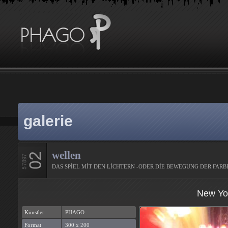
galerie
wellen
DAS SPİEL MİT DEN LİCHTERN -ODER DİE BEWEGUNG DER FAR
New Yor
Künstler
PHAGO
Format
300 x 200