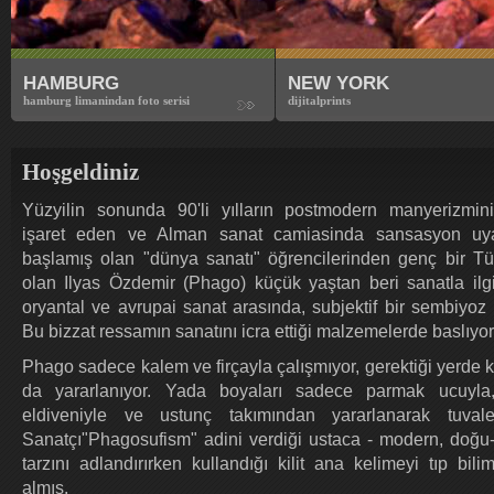
HAMBURG
NEW YORK
hamburg limanindan foto serisi
dijitalprints
Hoşgeldiniz
Yüzyilin sonunda 90'li yılların postmodern manyerizmin
işaret eden ve Alman sanat camiasinda sansasyon uy
başlamış olan "dünya sanatı" öğrencilerinden genç bir T
olan Ilyas Özdemir (Phago) küçük yaştan beri sanatla ilg
oryantal ve avrupai sanat arasında, subjektif bir sembiyoz 
Bu bizzat ressamın sanatını icra ettiği malzemelerde baslıyor
Phago sadece kalem ve firçayla çalışmıyor, gerektiği yerde
da yararlanıyor. Yada boyaları sadece parmak ucuyla,
eldiveniyle ve ustunç takımından yararlanarak tuvale
Sanatçı"Phagosufism" adini verdiği ustaca - modern, doğu-
tarzını adlandırırken kullandığı kilit ana kelimeyi tıp bil
almış.