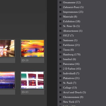
Ornamente (12)
Zahnarzt-Praxi (5)
Impressionen (25)
Materials (8)
Exhibition (18)
St. Peter Or (5)
Abstractionen (1)
SYLT (7)
Stationen (1)
Farblinien (21)
Türen (6)
Hamburg (179)
Istanbul (6)
ID-19
Panorama (16)
2 D Farben (41)
Individuell (7)
Plakatives (21)
St. Pauli (7)
Collage (13)
ID-93
Acryl und Druck (5)
Chromosomen (9)
New York (57)