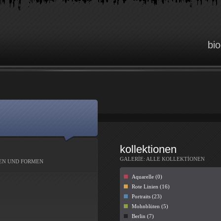
bi
kollektionen
GALERİE: ALLE KOLLEKTİONEN
BEN UND FORMEN
Aquarelle (0)
Rote Linien (16)
Portraits (23)
Mohnblüten (5)
Berlin (7)