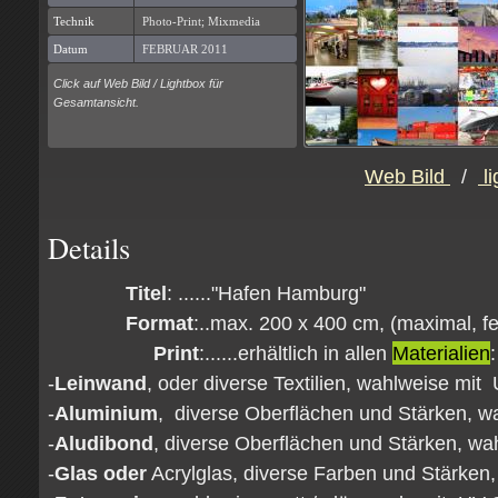
Technik
Photo-Print; Mixmedia
Datum
FEBRUAR 2011
Click auf Web Bild / Lightbox für
Gesamtansicht.
Web Bild
/
li
Details
Titel
: ......"Hafen Hamburg"
Format
:..max. 200 x 400 cm, (maximal, f
Print
:......erhältlich in allen
Materialien
:
-
Leinwand
, oder diverse Textilien, wahlweise mit
-
Aluminium
, diverse Oberflächen und Stärken, 
-
Aludibond
, diverse Oberflächen und Stärken, w
-
Glas oder
Acrylglas, diverse Farben und Stärken,