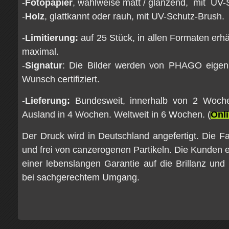
-
Fotopapier
, wahlweise matt / glänzend, mit UV-
-
Holz
, glattkannt oder rauh, mit UV-Schutz-Brush.
-
L
imitierung:
auf 25 Stück, in allen Formaten erhäl
maximal.
-
Signatur
: Die Bilder werden von PHAGO eigenh
Wunsch certifiziert.
-
Lieferung:
Bundesweit, innerhalb von 2 Woche
Ausland in 4 Wochen. Weltweit in 6 Wochen. (
Onli
Der Druck wird in Deutschland angefertigt. Die F
und frei von canzerogenen Partikeln. Die Kunden er
einer lebenslangen Garantie auf die Brillanz und
bei sachgerechtem Umgang.