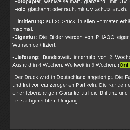
-
Fotopapier
, wahlweise matt / glänzend, mit UV-
-
Holz
, glattkannt oder rauh, mit UV-Schutz-Brush.
-
L
imitierung:
auf 25 Stück, in allen Formaten erhäl
maximal.
-
Signatur
: Die Bilder werden von PHAGO eigenh
Wunsch certifiziert.
-
Lieferung:
Bundesweit, innerhalb von 2 Woche
Ausland in 4 Wochen. Weltweit in 6 Wochen. (
Onli
Der Druck wird in Deutschland angefertigt. Die F
und frei von canzerogenen Partikeln. Die Kunden er
einer lebenslangen Garantie auf die Brillanz und
bei sachgerechtem Umgang.