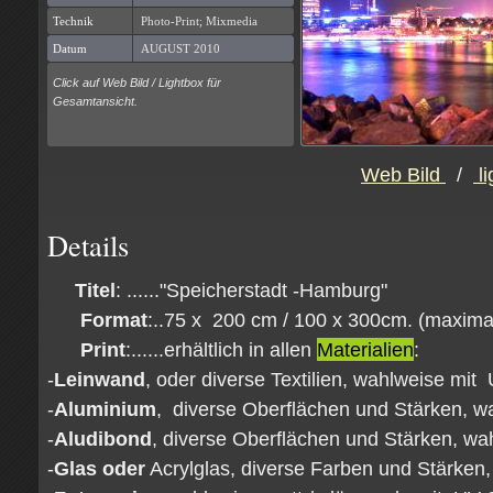
Technik
Photo-Print; Mixmedia
Datum
AUGUST 2010
Click auf Web Bild / Lightbox für
Gesamtansicht.
Web Bild
/
li
Details
Titel
: ......"Speicherstadt -Hamburg"
Format
:..75 x 200 cm / 100 x 300cm. (maximal
Print
:......erhältlich in allen
Materialien
:
-
Leinwand
, oder diverse Textilien, wahlweise mit
-
Aluminium
, diverse Oberflächen und Stärken, 
-
Aludibond
, diverse Oberflächen und Stärken, w
-
Glas oder
Acrylglas, diverse Farben und Stärken,