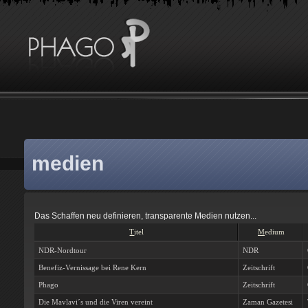
medien
Das Schaffen neu definieren, transparente Medien nutzen...
T
itel
M
edium
NDR-Nordtour
NDR
Benefiz-Vernissage bei Rene Kern
Zeitschrift
Phago
Zeitschrift
Die Mavlavi´s und die Viren vereint
Zaman Gazetesi