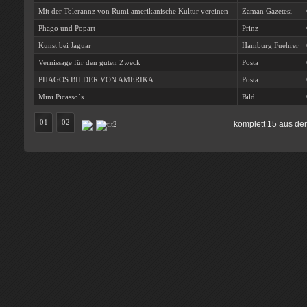
Mit der Tolerannz von Rumi amerikanische Kultur vereinen
Zaman Gazetesi
Phago und Popart
Prinz
Kunst bei Jaguar
Hamburg Fuehrer
Vernissage für den guten Zweck
Posta
PHAGOS BILDER VON AMERIKA
Posta
Mini Picasso´s
Bild
01
02
komplett 15 aus der