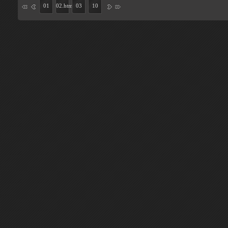
01
02.htm
03
10